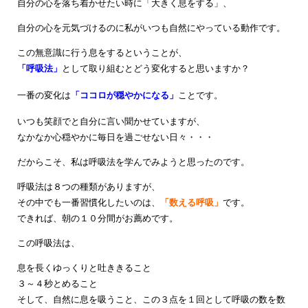
自分の心を落ち着かせたい時に「大きく息をする」、
自分の心を元気づけるのに私がいつも自然にやっている動作です。
この無意識に行う息をするということが、
「呼吸法」
として取り組むとどう変化すると思いますか？
一番の変化は
「ココロが穏やかになる」
ことです。
いつも笑顔でと自分に言い聞かせていますが、
なかなか心穏やかに毎日を過ごせない日々・・・
だからこそ、私は呼吸法を学んでみようと思ったのです。
呼吸法は８つの種類がありますが、
その中でも一番習慣化したいのは、
「数える呼吸」
です。
できれば、朝の１０分間がお薦めです。
この呼吸法は、
息を長くゆっくりと吐ききること
３～４秒とめること
そして、自然に息を吸うこと、この３点を１回として呼吸の数を数